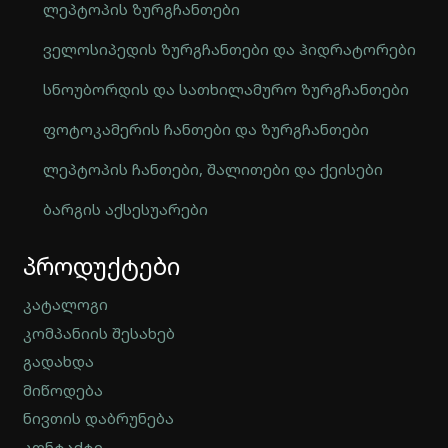
ლეპტოპის ზურგჩანთები
ველოსიპედის ზურგჩანთები და ჰიდრატორები
სნოუბორდის და სათხილამურო ზურგჩანთები
ფოტოკამერის ჩანთები და ზურგჩანთები
ლეპტოპის ჩანთები, შალითები და ქეისები
ბარგის აქსესუარები
Automatically
პროდუქტები
Hierarchic
Categories
in
კატალოგი
Menu
კომპანიის შესახებ
-
გადახდა
Version
2.0.12
მიწოდება
|
ნივთის დაბრუნება
Author:
კონტაქტი