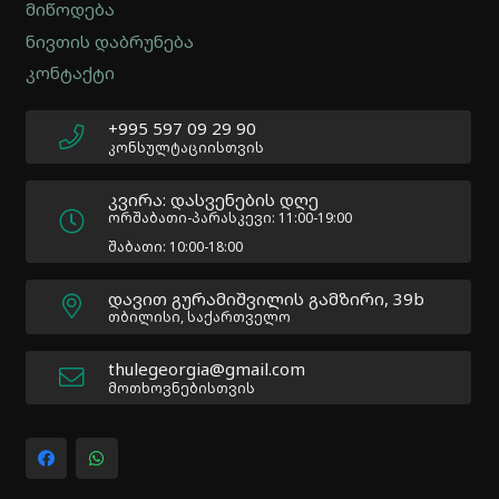
2.0.12
მიწოდება
|
ნივთის დაბრუნება
Author:
კონტაქტი
Atakan
Au
|
+995 597 09 29 90
Docs:
კონსულტაციისთვის
https://atakanau.blogspot.com/2021/01/automatic-
category-
კვირა: დასვენების დღე
menu-
ორშაბათი-პარასკევი: 11:00-19:00
wp-
შაბათი: 10:00-18:00
plugin.html
|
დავით გურამიშვილის გამზირი, 39b
Active
თბილისი, საქართველო
Theme:
Impreza
thulegeorgia@gmail.com
Child
მოთხოვნებისთვის
(Impreza-
child)
|
Parent
Theme: