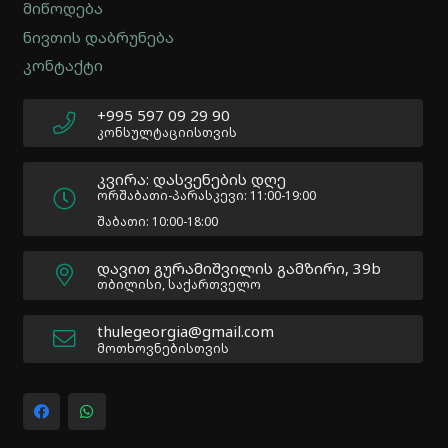
2.0.12
მიწოდება
|
ნივთის დაბრუნება
Author:
კონტაქტი
Atakan
Au
|
+995 597 09 29 90
Docs:
კონსულტაციისთვის
https://atakanau.blogspot.com/2021/01/automatic-
category-
კვირა: დასვენების დღე
menu-
ორშაბათი-პარასკევი: 11:00-19:00
wp-
შაბათი: 10:00-18:00
plugin.html
|
დავით გურამიშვილის გამზირი, 39b
Active
თბილისი, საქართველო
Theme:
Impreza
thulegeorgia@gmail.com
Child
მოთხოვნებისთვის
(Impreza-
child)
|
Parent
Theme: