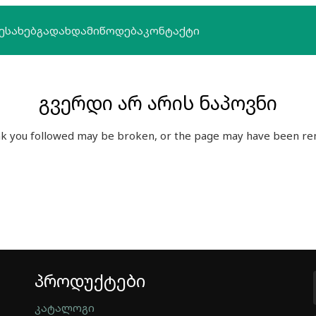
ᲔᲡᲐᲮᲔᲑ
ᲒᲐᲓᲐᲮᲓᲐ
ᲛᲘᲬᲝᲓᲔᲑᲐ
ᲙᲝᲜᲢᲐᲥᲢᲘ
გვერდი არ არის ნაპოვნი
nk you followed may be broken, or the page may have been r
პროდუქტები
კატალოგი