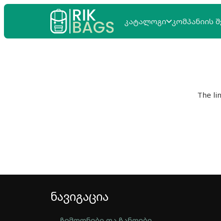
ᲙᲐᲢᲐᲚᲝᲒᲘ
ᲙᲝᲛᲞᲐᲜᲘᲘᲡ Შ
The li
ნავიგაცია
ჩემოდნები და ჩანთები