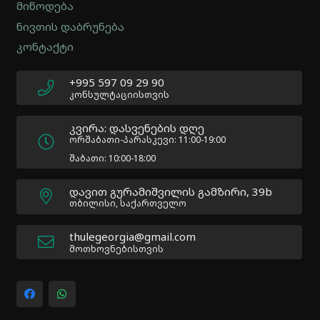
2.0.12
მიწოდება
|
ნივთის დაბრუნება
Author:
კონტაქტი
Atakan
Au
|
+995 597 09 29 90
Docs:
კონსულტაციისთვის
https://atakanau.blogspot.com/2021/01/automatic-
category-
კვირა: დასვენების დღე
menu-
ორშაბათი-პარასკევი: 11:00-19:00
wp-
შაბათი: 10:00-18:00
plugin.html
|
დავით გურამიშვილის გამზირი, 39b
Active
თბილისი, საქართველო
Theme:
Impreza
thulegeorgia@gmail.com
Child
მოთხოვნებისთვის
(Impreza-
child)
|
Parent
Theme: