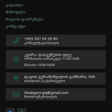
-
გადახდა
Version
2.0.12
მიწოდება
|
ნივთის დაბრუნება
Author:
კონტაქტი
Atakan
Au
|
+995 597 09 29 90
Docs:
კონსულტაციისთვის
https://atakanau.blogspot.com/2021/01/automatic-
category-
კვირა: დასვენების დღე
menu-
ორშაბათი-პარასკევი: 11:00-19:00
wp-
შაბათი: 10:00-18:00
plugin.html
|
დავით გურამიშვილის გამზირი, 39b
Active
თბილისი, საქართველო
Theme:
Impreza
thulegeorgia@gmail.com
Child
მოთხოვნებისთვის
(Impreza-
child)
|