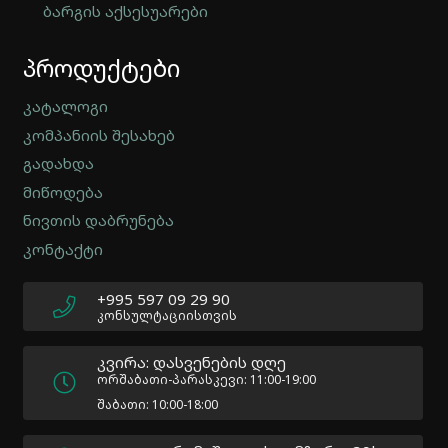
ბარგის აქსესუარები
Automatically
პროდუქტები
Hierarchic
Categories
in
კატალოგი
Menu
კომპანიის შესახებ
-
გადახდა
Version
2.0.12
მიწოდება
|
ნივთის დაბრუნება
Author:
კონტაქტი
Atakan
Au
|
+995 597 09 29 90
Docs:
კონსულტაციისთვის
https://atakanau.blogspot.com/2021/01/automatic-
category-
კვირა: დასვენების დღე
menu-
ორშაბათი-პარასკევი: 11:00-19:00
wp-
შაბათი: 10:00-18:00
plugin.html
|