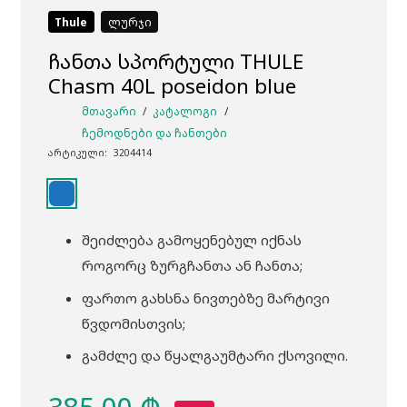
Thule
ლურჯი
ჩანთა სპორტული THULE
Chasm 40L poseidon blue
ᲛᲗᲐᲕᲐᲠᲘ
/
ᲙᲐᲢᲐᲚᲝᲒᲘ
/
ᲩᲔᲛᲝᲓᲜᲔᲑᲘ ᲓᲐ ᲩᲐᲜᲗᲔᲑᲘ
არტიკული:
3204414
შეიძლება გამოყენებულ იქნას
როგორც ზურგჩანთა ან ჩანთა;
ფართო გახსნა ნივთებზე მარტივი
წვდომისთვის;
გამძლე და წყალგაუმტარი ქსოვილი.