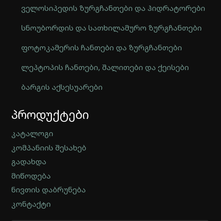
ველოსიპედის ზურგჩანთები და ჰიდრატორები
სნოუბორდის და სათხილამურო ზურგჩანთები
ფოტოკამერის ჩანთები და ზურგჩანთები
ლეპტოპის ჩანთები, შალითები და ქეისები
ბარგის აქსესუარები
Automatically
პროდუქტები
Hierarchic
Categories
in
კატალოგი
Menu
კომპანიის შესახებ
-
გადახდა
Version
2.0.12
მიწოდება
|
ნივთის დაბრუნება
Author:
კონტაქტი
Atakan
Au