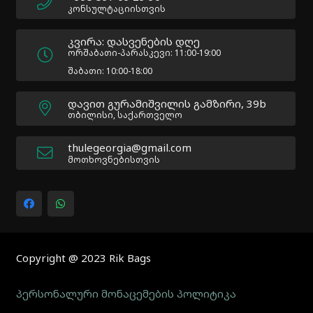
Docs:
კონსულტაციისთვის
https://atakanau.blogspot.com/2021/01/automatic-
category-
კვირა: დასვენების დღე
menu-
ორშაბათი-პარასკევი: 11:00-19:00
wp-
შაბათი: 10:00-18:00
plugin.html
|
დავით გურამიშვილის გამზირი, 39b
Active
თბილისი, საქართველო
Theme:
Impreza
thulegeorgia@gmail.com
Child
მოთხოვნებისთვის
(Impreza-
child)
|
Parent
Theme:
Impreza
(Impreza)
Copyright @ 2023 Rik Bags
პერსონალური მონაცემების პოლიტიკა