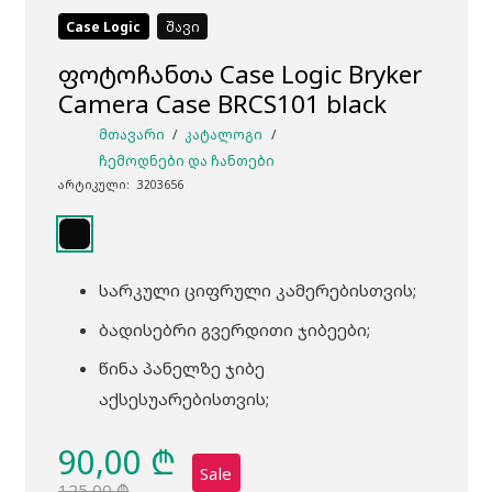
Case Logic
შავი
ფოტოჩანთა Case Logic Bryker
Camera Case BRCS101 black
ᲛᲗᲐᲕᲐᲠᲘ
/
ᲙᲐᲢᲐᲚᲝᲒᲘ
/
ᲩᲔᲛᲝᲓᲜᲔᲑᲘ ᲓᲐ ᲩᲐᲜᲗᲔᲑᲘ
არტიკული:
3203656
სარკული ციფრული კამერებისთვის;
ბადისებრი გვერდითი ჯიბეები;
წინა პანელზე ჯიბე
აქსესუარებისთვის;
90,00
₾
Sale
125,00
₾