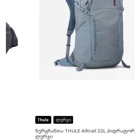
Thule
ლურჯი
ზურგჩანთა THULE Alltrail 22L ჰიდრატორი,
ლურჯი