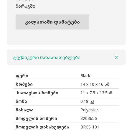
Original
Current
მარაგში
price
price
was:
is:
კალათაში დამატება
რაოდენობა:
125,00 ₾.
90,00 ₾.
ფოტოჩანთა
Case
Logic
ტექნიკური მახასიათებლები
Bryker
Camera
Case
ფერი
Black
BRCS101
ზომები
14 x 10 x 16 სმ
black
სათავსოს ზომები
11 x 7.5 x 13.5სმ
წონა
0.18 კგ
მასალა
Polyester
მოდელის ნომერი
3203656
მოდელის დასახელება
BRCS-101