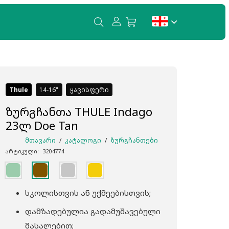
თქვენ კალათში პროდუქტები არ არის.
Thule
14-16
ყავისფერი
ზურგჩანთა THULE Indago
23ლ Doe Tan
ᲛᲗᲐᲕᲐᲠᲘ
/
ᲙᲐᲢᲐᲚᲝᲒᲘ
/
ᲖᲣᲠᲒᲩᲐᲜᲗᲔᲑᲘ
არტიკული:
3204774
სკოლისთვის ან უქმეებისთვის;
დამზადებულია გადამუშავებული
მასალებით;