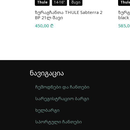
Thule
14-16
შავი
Thul
rail 22L
ზურაგჩანთა THULE Sabterra 2
ზურგ
BP 21ლ შავი
black
450,00
₾
585,
ნავიგაცია
ჩემოდნები და ჩანთები
სარეგისტრაციო ბარგი
ხელბარგი
სპორტული ჩანთები