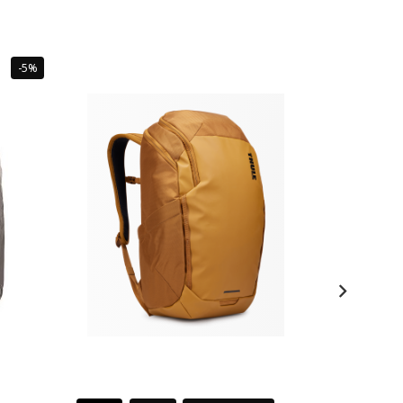
Sale
-5%