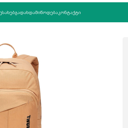
ᲔᲡᲐᲮᲔᲑ
ᲒᲐᲓᲐᲮᲓᲐ
ᲛᲘᲬᲝᲓᲔᲑᲐ
ᲙᲝᲜᲢᲐᲥᲢᲘ