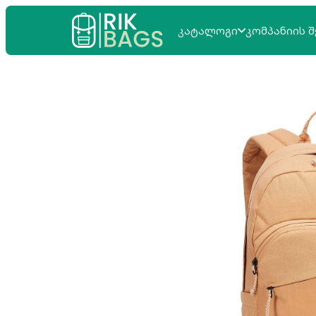
ᲙᲐᲢᲐᲚᲝᲒᲘ
ᲙᲝᲛᲞᲐᲜᲘᲘᲡ Შ