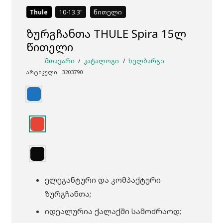
Thule
10-13.3
წითელი
ზურგჩანთა THULE Spira 15ლ
წითელი
ᲛᲗᲐᲕᲐᲠᲘ
/
ᲙᲐᲢᲐᲚᲝᲒᲘ
/
ᲮᲔᲚᲑᲐᲠᲒᲘ
არტიკული:
3203790
ელეგანტური და კომპაქტური
ზურგჩანთა;
იდეალურია ქალაქში სამოძრაოდ;