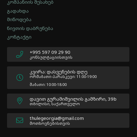
კომპანიის შესახებ
-
გადახდა
Version
2.0.12
მიწოდება
|
ნივთის დაბრუნება
Author:
კონტაქტი
Atakan
Au
|
+995 597 09 29 90
Docs:
კონსულტაციისთვის
https://atakanau.blogspot.com/2021/01/automatic-
category-
კვირა: დასვენების დღე
menu-
ორშაბათი-პარასკევი: 11:00-19:00
wp-
შაბათი: 10:00-18:00
plugin.html
|
დავით გურამიშვილის გამზირი, 39b
Active
თბილისი, საქართველო
Theme:
Impreza
thulegeorgia@gmail.com
Child
მოთხოვნებისთვის
(Impreza-
child)