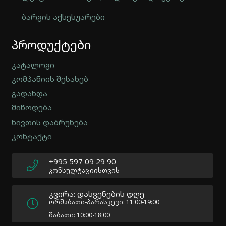
ბარგის აქსესუარები
Automatically
პროდუქტები
Hierarchic
Categories
in
კატალოგი
Menu
კომპანიის შესახებ
-
გადახდა
Version
2.0.12
მიწოდება
|
ნივთის დაბრუნება
Author:
კონტაქტი
Atakan
Au
|
+995 597 09 29 90
Docs:
კონსულტაციისთვის
https://atakanau.blogspot.com/2021/01/automatic-
category-
კვირა: დასვენების დღე
menu-
ორშაბათი-პარასკევი: 11:00-19:00
wp-
შაბათი: 10:00-18:00
plugin.html