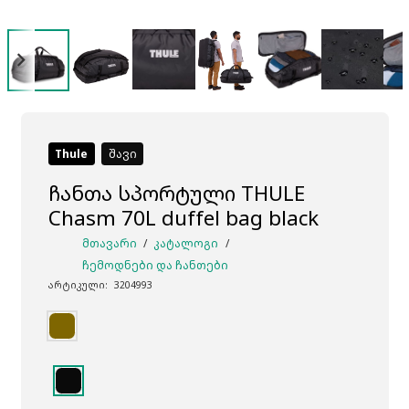
Thule
შავი
ჩანთა სპორტული THULE
Chasm 70L duffel bag black
ᲛᲗᲐᲕᲐᲠᲘ
/
ᲙᲐᲢᲐᲚᲝᲒᲘ
/
ᲩᲔᲛᲝᲓᲜᲔᲑᲘ ᲓᲐ ᲩᲐᲜᲗᲔᲑᲘ
არტიკული:
3204993