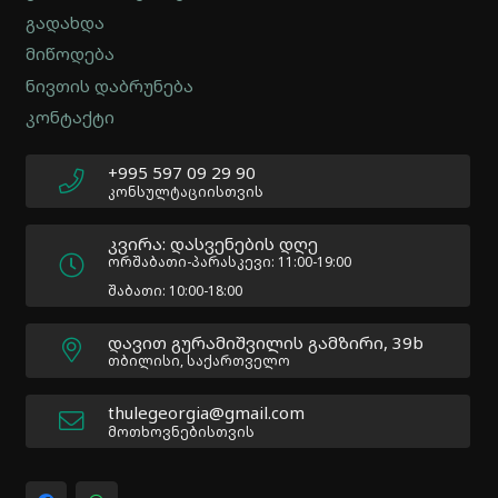
-
გადახდა
Version
2.0.12
მიწოდება
|
ნივთის დაბრუნება
Author:
კონტაქტი
Atakan
Au
|
+995 597 09 29 90
Docs:
კონსულტაციისთვის
https://atakanau.blogspot.com/2021/01/automatic-
category-
კვირა: დასვენების დღე
menu-
ორშაბათი-პარასკევი: 11:00-19:00
wp-
შაბათი: 10:00-18:00
plugin.html
|
დავით გურამიშვილის გამზირი, 39b
Active
თბილისი, საქართველო
Theme:
Impreza
thulegeorgia@gmail.com
Child
მოთხოვნებისთვის
(Impreza-
child)
|