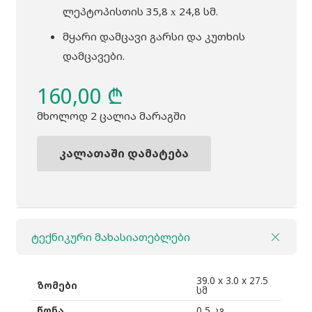
ლეპტოპისთის 35,8 х 24,8 სმ.
მყარი დამცავი გარსი და კუთხის
დამცავები.
160,00
₾
მხოლოდ 2 ცალია მარაგში
კალათაში დამატება
რაოდენობა:
ჩანთა
THULE
Gauntlet
ტექნიკური მახასიათებლები
MacBook
Pro
16"
39.0 x 3.0 x 27.5
ზომები
სმ
ლურჯი
წონა
0,5 კგ