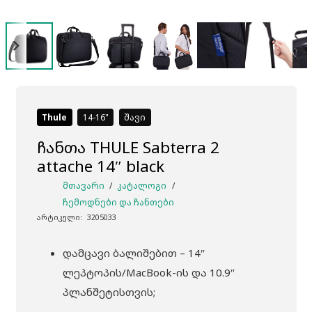
Thule
14-16
შავი
ჩანთა THULE Sabterra 2
attache 14″ black
ᲛᲗᲐᲕᲐᲠᲘ
/
ᲙᲐᲢᲐᲚᲝᲒᲘ
/
ᲩᲔᲛᲝᲓᲜᲔᲑᲘ ᲓᲐ ᲩᲐᲜᲗᲔᲑᲘ
არტიკული:
3205033
დამცავი ბალიშებით – 14″
ლეპტოპის/MacBook-ის და 10.9″
პლანშეტისთვის;