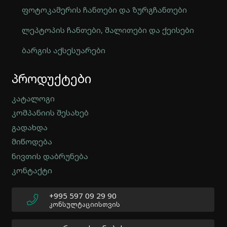
ფოტოკამერის ჩანთები და ზურგჩანთები
ლეპტოპის ჩანთები, შალითები და ქეისები
ბარგის აქსესუარები
Automatically
პროდუქტები
Hierarchic
Categories
in
კატალოგი
Menu
კომპანიის შესახებ
-
გადახდა
Version
2.0.12
მიწოდება
|
ნივთის დაბრუნება
Author:
კონტაქტი
Atakan
Au
|
+995 597 09 29 90
Docs:
კონსულტაციისთვის
https://atakanau.blogspot.com/2021/01/automatic-
category-