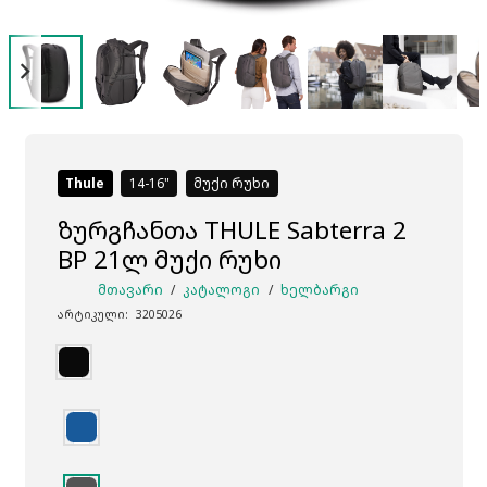
Thule
14-16
მუქი რუხი
ზურგჩანთა THULE Sabterra 2
BP 21ლ მუქი რუხი
ᲛᲗᲐᲕᲐᲠᲘ
/
ᲙᲐᲢᲐᲚᲝᲒᲘ
/
ᲮᲔᲚᲑᲐᲠᲒᲘ
არტიკული:
3205026