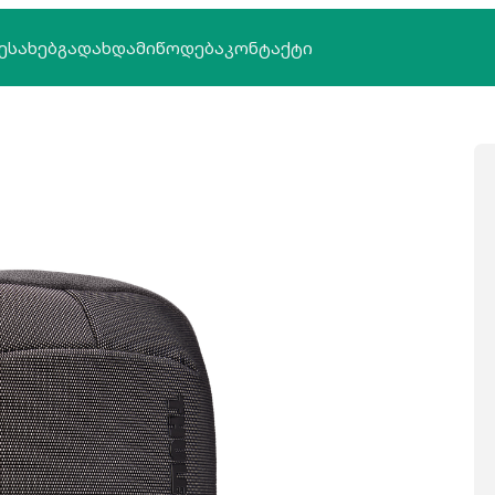
ᲔᲡᲐᲮᲔᲑ
ᲒᲐᲓᲐᲮᲓᲐ
ᲛᲘᲬᲝᲓᲔᲑᲐ
ᲙᲝᲜᲢᲐᲥᲢᲘ