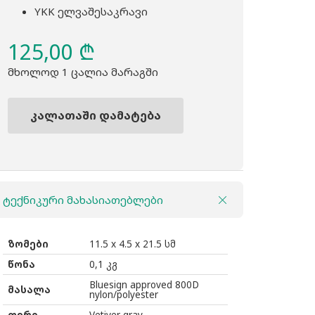
YKK ელვაშესაკრავი
125,00
₾
მხოლოდ 1 ცალია მარაგში
კალათაში დამატება
რაოდენობა:
ჩანთა
THULE
Subterra
ტექნიკური მახასიათებლები
2
PowerShuttle
med
ზომები
11.5 x 4.5 x 21.5 სმ
grey
წონა
0,1 კგ
Bluesign approved 800D
მასალა
nylon/polyester
ფერი
Vetiver gray