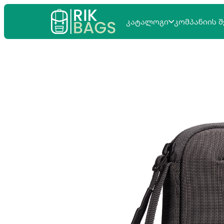
ᲙᲐᲢᲐᲚᲝᲒᲘ
ᲙᲝᲛᲞᲐᲜᲘᲘᲡ Შ