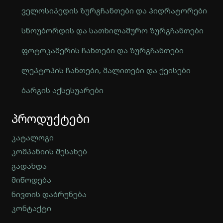
ველოსიპედის ზურგჩანთები და ჰიდრატორები
სნოუბორდის და სათხილამურო ზურგჩანთები
ფოტოკამერის ჩანთები და ზურგჩანთები
ლეპტოპის ჩანთები, შალითები და ქეისები
ბარგის აქსესუარები
Automatically
პროდუქტები
Hierarchic
Categories
in
კატალოგი
Menu
კომპანიის შესახებ
-
გადახდა
Version
2.0.12
მიწოდება
|
ნივთის დაბრუნება
Author:
კონტაქტი
Atakan
Au