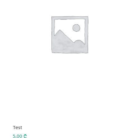
Test
5,00
₾