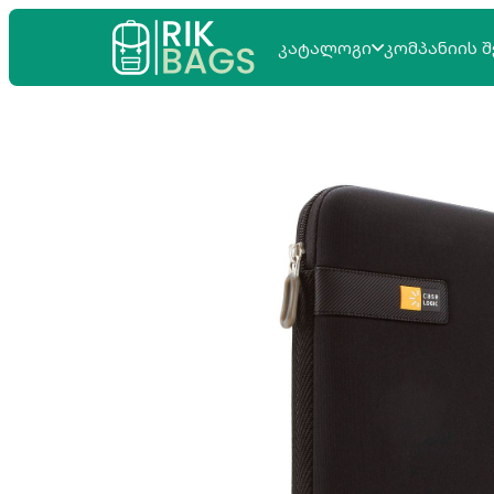
ᲙᲐᲢᲐᲚᲝᲒᲘ
ᲙᲝᲛᲞᲐᲜᲘᲘᲡ Შ