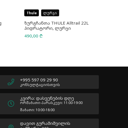
Thule
ლურჯი
Thule
შ
g
ზურგჩანთა THULE Alltrail 22L
ზურგჩანთ
ჰიდრატორი, ლურჯი
CrossBod
490,00
₾
165,00
₾
180,00
₾
Original
Current
price
price
was:
is:
180,00 ₾.
165,00 ₾.
+995 597 09 29 90
კონსულტაციისთვის
კვირა: დასვენების დღე
ორშაბათი-პარასკევი: 11:00-19:00
შაბათი: 10:00-18:00
დავით გურამიშვილის