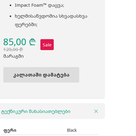
Impact Foam™ დაცვა;
ხელმისაწვდომია სხვადასხვა
ფერებში;
85,00
₾
Sale
120,00
₾
Original
Current
მარაგში
price
price
was:
is:
კალათაში დამატება
120,00 ₾.
85,00 ₾.
რაოდენობა:
ჩეხოლი
Case
Logic
ტექნიკური მახასიათებლები
Laptop
Sleeve
17"
ფერი
Black