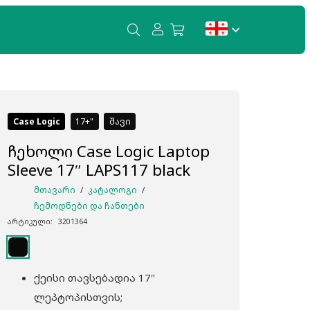
თქვენ კალათში პროდუქტები არ არის.
Case Logic
17+
შავი
ჩეხოლი Case Logic Laptop
Sleeve 17″ LAPS117 black
ᲛᲗᲐᲕᲐᲠᲘ
/
ᲙᲐᲢᲐᲚᲝᲒᲘ
/
ᲩᲔᲛᲝᲓᲜᲔᲑᲘ ᲓᲐ ᲩᲐᲜᲗᲔᲑᲘ
არტიკული:
3201364
ქეისი თავსებადია 17″
ლეპტოპისთვის;