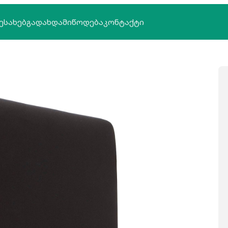
ᲔᲡᲐᲮᲔᲑ
ᲒᲐᲓᲐᲮᲓᲐ
ᲛᲘᲬᲝᲓᲔᲑᲐ
ᲙᲝᲜᲢᲐᲥᲢᲘ