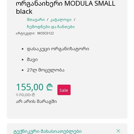
ორგანაიხერი MODULA SMALL
black
ᲛᲗᲐᲕᲐᲠᲘ
/
ᲙᲐᲢᲐᲚᲝᲒᲘ
/
ᲩᲔᲛᲝᲓᲜᲔᲑᲘ ᲓᲐ ᲩᲐᲜᲗᲔᲑᲘ
არტიკული:
MOSC0122
დასაკეცი ორგანიზატორი
შავი
27ლ მოცულობა
155,00
₾
Sale
170,00
₾
Original
Current
არ არის მარაგში
price
price
was:
is:
170,00 ₾.
155,00 ₾.
ტექნიკური მახასიათებლები