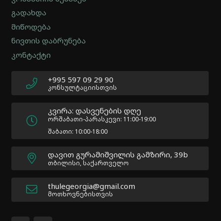
-
გადახდა
Version
2.0.12
მიწოდება
|
ნივთის დაბრუნება
Author:
კონტაქტი
Atakan
Au
|
+995 597 09 29 90
Docs:
კონსულტაციისთვის
https://atakanau.blogspot.com/2021/01/automatic-
category-
კვირა: დასვენების დღე
menu-
ორშაბათი-პარასკევი: 11:00-19:00
wp-
შაბათი: 10:00-18:00
plugin.html
|
დავით გურამიშვილის გამზირი, 39b
Active
თბილისი, საქართველო
Theme:
Impreza
thulegeorgia@gmail.com
Child
მოთხოვნებისთვის
(Impreza-
child)